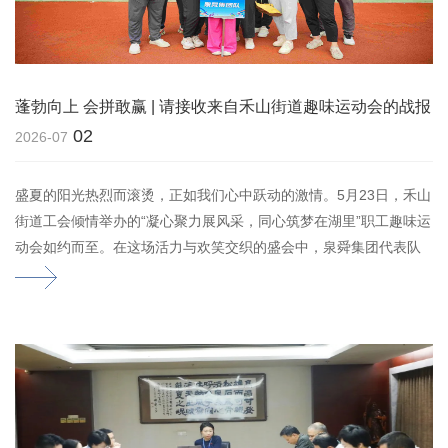
蓬勃向上 会拼敢赢 | 请接收来自禾山街道趣味运动会的战报
02
2026-07
盛夏的阳光热烈而滚烫，正如我们心中跃动的激情。5月23日，禾山
街道工会倾情举办的“凝心聚力展风采，同心筑梦在湖里”职工趣味运
动会如约而至。在这场活力与欢笑交织的盛会中，泉舜集团代表队
全员聚力、奋勇争先，不仅收获了荣誉，更定格了无数动人的协作
瞬间。赛场上，最扣人心弦的莫过于“蓬勃向上”项目的比拼。队员们
默契十足，共同撑开那柄绚丽的彩虹伞。凝神聚力间，节奏高度统
一，随着整齐划一的起落动作，球体在空中平稳腾空、稳稳回落。
每一次精准的起落，都是团队默契的无声沉淀。虽然最终以0.2秒的
微弱差距与一等奖擦肩而过，留下了一丝令人惋惜的遗憾，但大家
凝心凝神、稳扎稳打的表现依然可圈可点，凭借扎实流畅的团队配