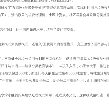
业主去参观餐厨垃圾生化处理站等，得到业主认同。
发了“互联网+垃圾分类处理”智能信息管理系统，实现社区用户垃圾投
工）、清洁楼里的垃圾处理机、小区业委会、社区居委会等垃圾分类处理
。
签约项目，处于国内先进水平，填补了厦门市空白。
模式为奖励模式，还引入“互联网+”的管理模式，真正激发了居民参与
不断健全垃圾分类回收制度与监督机制，即将把“互联网+垃圾分类处理
环保与生活——垃圾分类教育读本》，从孩子入手，小手牵大手，推进
垃圾超过500吨，而厦门每天的生活垃圾有3000吨左右，每吨生活垃圾
广并实施，业主主动收集厨余垃圾、厨余垃圾可循环利用，而且每吨的处理
水湾小区的厨余垃圾处理模式简单，处理成本又低，这种模式值得进一