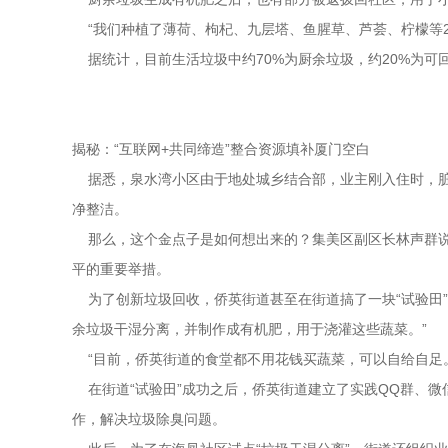
“我们种植了薄荷、枸杞、九层塔、鱼腥草、芦荟、柠檬等2
据统计，目前生活垃圾中约70%为厨余垃圾，约20%为可回
揭秘：“互联网+共同缔造”整合资源填补厦门空白
据悉，泉水湾小区由于地处城乡结合部，业主刚入住时，脏乱
净整洁。
那么，这个金点子是如何想出来的？集美区副区长林声群说
平的重要举措。
为了创新垃圾回收，侨英街道甚至在街道搞了一块“试验田”
余垃圾干湿分离，并制作成有机肥，用于浇灌这些蔬菜。”
“目前，侨英街道的食堂都不用花钱买蔬菜，可以自给自足
在街道“试验田”成功之后，侨英街道建立了实践QQ群、微
作，解决垃圾除臭问题。