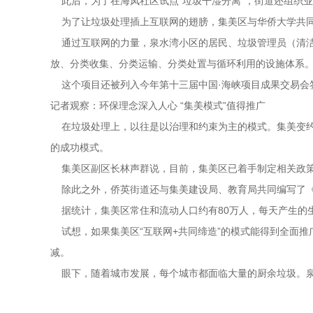
此后，为了在海凤社区试点“垃圾干湿分离”，街道还组织
为了让垃圾处理插上互联网的翅膀，集美区与华侨大学共同研
通过互联网的力量，泉水湾小区的居民、垃圾管理员（清洁
放、分类收集、分类运输、分类处置与循环利用的设施体系
这个项目还被列入今年第十三届中国·海峡项目成果交易会
记者观察：环保理念深入人心 “集美模式”值得推广
在垃圾处理上，以往是以治理和约束为主的模式。集美变约束
的成功模式。
集美区副区长林声群说，目前，集美区已着手制定相关政策，
除此之外，侨英街道还与集美建设局、教育局共同编写了《
据统计，集美区常住和流动人口约有80万人，每天产生的生活
试想，如果集美区“互联网+共同缔造”的模式能得到全面推
减。
眼下，随着城市发展，每个城市都面临大量的厨余垃圾。泉