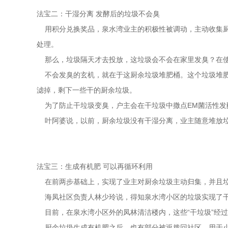
法宝二：干湿分离 发酵后的垃圾不会臭
用积分兑换奖品，泉水湾业主的积极性被调动，主动收集厨
处理。
那么，垃圾隔天才去投放，这垃圾会不会在家里发臭？在使
不会发臭的玄机，就在于这厨余垃圾堆肥桶。这个垃圾堆肥
滤掉，剩下一些干的厨余垃圾。
为了防止干垃圾变臭，户主会在干垃圾中撒点EM菌活性发
叶阿婆说，以前，厨余垃圾没有干湿分离，业主随意堆放垃
法宝三：生成有机肥 可以再循环利用
在前两步基础上，实现了业主对厨余垃圾主动归集，并且垃
海凤社区负责人林少玲说，得知泉水湾小区的垃圾实现了干
目前，在泉水湾小区外的凤林清洁楼内，这些“干垃圾”经过
厨余垃圾生成有机肥之后，也有部分被返拨回社区，用于小