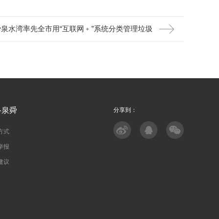
泉水湾率先全市用“互联网﹢”系统分类管理垃圾
络泉舜
分享到：
方式
举报
建议