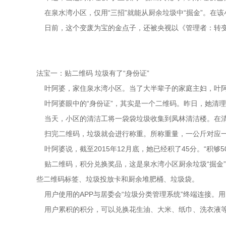
在泉水湾小区，仅用“三招”就能从厨余垃圾中“掘金”。在该
日前，这个变废为宝的金点子，还被央视以《管理者：转变
法宝一：贴二维码 垃圾有了“身份证”
叶阿婆，家住泉水湾小区。当了大半辈子的家庭主妇，叶阿
叶阿婆眼中的“身份证”，其实是一个二维码。昨日，她清理
当天，小区的清洁工将一袋袋垃圾收集到凤林清洁楼。在清
扫完二维码，垃圾就会进行称重。所称重量，一公斤对应一
叶阿婆说，截至2015年12月底，她已经积了45分。“积够
贴二维码，积分兑换奖品，这是泉水湾小区厨余垃圾“掘金”
些二维码标签、垃圾投放卡和厨余堆肥桶、垃圾袋。
用户使用的APP与居委会“垃圾分类管理系统”终端连接。
用户累积的积分，可以兑换花生油、大米、纸巾、洗衣液等实