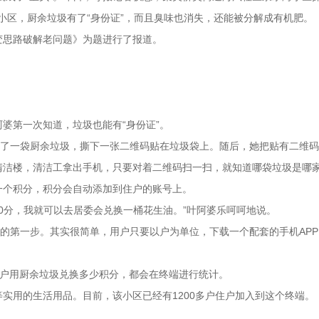
小区，厨余垃圾有了“身份证”，而且臭味也消失，还能被分解成有机肥。
思路破解老问题》为题进行了报道。
婆第一次知道，垃圾也能有“身份证”。
了一袋厨余垃圾，撕下一张二维码贴在垃圾袋上。随后，她把贴有二维码的
洁楼，清洁工拿出手机，只要对着二维码扫一扫，就知道哪袋垃圾是哪
个积分，积分会自动添加到住户的账号上。
50分，我就可以去居委会兑换一桶花生油。”叶阿婆乐呵呵地说。
的第一步。其实很简单，用户只要以户为单位，下载一个配套的手机AP
用户用厨余垃圾兑换多少积分，都会在终端进行统计。
用的生活用品。目前，该小区已经有1200多户住户加入到这个终端。