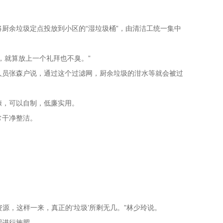
厨余垃圾定点投放到小区的“湿垃圾桶”，由清洁工统一集中
，就算放上一个礼拜也不臭。”
员张森户说，通过这个过滤网，厨余垃圾的泔水等就会被过
糠，可以自制，低廉实用。
常干净整洁。
，这样一来，真正的‘垃圾’所剩无几。”林少玲说。
肥进行施肥。