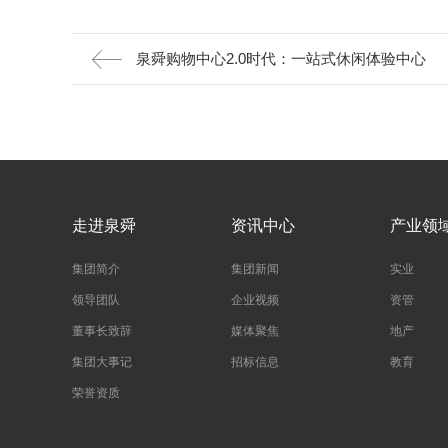
泉舜购物中心2.0时代：一站式休闲体验中心
走进泉舜
资讯中心
产业领
集团简介
集团新闻
实业
领导团队
企业视频
资管
董事长致辞
媒体聚焦
地产
集团大事记
招标信息
教育
荣誉资质