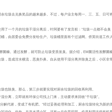
余垃圾去兑换奖品的越来越多。不过，每户业主每周一、三、五、日可将
用了一个月的垃圾干湿分离后，叶阿婆有了发言权：“垃圾一点都不会臭
桶，由居委会免费分发给住户。垃圾桶里面有个过滤网。侨英街道工作人
酵菌糠。通过发酵，就可防止垃圾变质发臭。据介绍，EM菌活性发酵菌
圾，造成泔水横流，恶臭扑鼻。自从使用干湿分离并除臭之后，小区非
圾也除臭。那么，第三步就要实现对厨余垃圾的回收再利用。
湿分离，立即就有环保公司找上门来，主动要求来回收“干垃圾”。
分解代谢，变成了有机肥。“经过妥善处理和加工，厨余垃圾转化为新的资源
区绿化。此外，在泉水湾小区，还有一片中草药园，也是利用这些有机