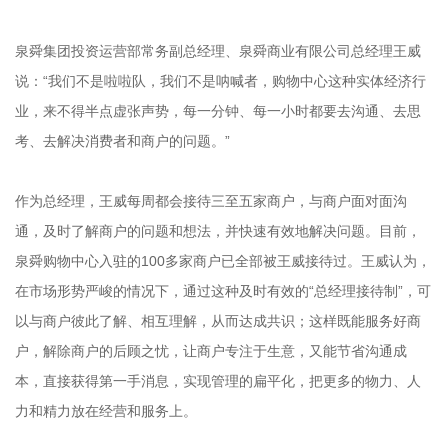
泉舜集团投资运营部常务副总经理、泉舜商业有限公司总经理王威
说：“我们不是啦啦队，我们不是呐喊者，购物中心这种实体经济行
业，来不得半点虚张声势，每一分钟、每一小时都要去沟通、去思
考、去解决消费者和商户的问题。”
作为总经理，王威每周都会接待三至五家商户，与商户面对面沟
通，及时了解商户的问题和想法，并快速有效地解决问题。目前，
泉舜购物中心入驻的100多家商户已全部被王威接待过。王威认为，
在市场形势严峻的情况下，通过这种及时有效的“总经理接待制”，可
以与商户彼此了解、相互理解，从而达成共识；这样既能服务好商
户，解除商户的后顾之忧，让商户专注于生意，又能节省沟通成
本，直接获得第一手消息，实现管理的扁平化，把更多的物力、人
力和精力放在经营和服务上。