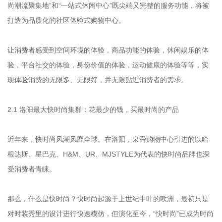
尚潮流聚集地”和“一站式休闲中心”既尖端又完整的服务功能，将被
打造为品质化的社区体验式购物中心。
让消费者感受到空间环境的体验，商品功能的体验，休闲娱乐的体
验，平台社交的体验，身份价值的体验，运动健康的体验等等，实
现体验消费的无限多、无限好，并无限贴近消费者的需求。
2.1 洛阳最大快时尚集群：花最少的钱，买最时尚的产品
近年来，快时尚风潮风靡全球。在洛阳，泉舜购物中心引进的以哈
根达斯、星巴克、H&M、UR、MJSTYLE为代表的快时尚品牌也深
受消费者青睐。
那么，什么是快时尚？快时尚起源于上世纪中叶的欧洲，最初只是
对时装秀里的设计进行快速模仿，但演化至今，“快时尚”已成为时尚