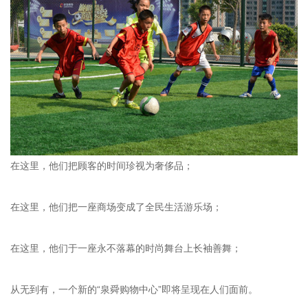
在这里，他们把顾客的时间珍视为奢侈品；
在这里，他们把一座商场变成了全民生活游乐场；
在这里，他们于一座永不落幕的时尚舞台上长袖善舞；
从无到有，一个新的“泉舜购物中心”即将呈现在人们面前。