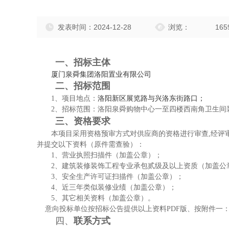
发表时间：2024-12-28
浏览：
165
一、招标主体
厦门泉舜集团洛阳置业有限公司
二、招标范围
1
、
项目地点：
洛阳新区展览路与兴洛东街路口
；
2
、
招标范围：
洛阳泉舜购物中心
一
至四
楼
西南
角卫生间
三、资格要求
本项目采用资格预审方式对供应商的资格进行审查
,经
并提交以下资料
（原件需查验）
：
1、营业执照扫描件（加盖公章）；
2、
建筑装修装饰工程专业承包
贰
级
及
以上资质（加盖公
3、安全生产许可证扫描件（加盖公章）；
4
、近三年
类似装修
业绩
（加盖公章）；
5
、其它相关资料（加盖公章）。
意向投标单位按招标公告提供以上资料
PDF版、按附件一
四、
联系方式