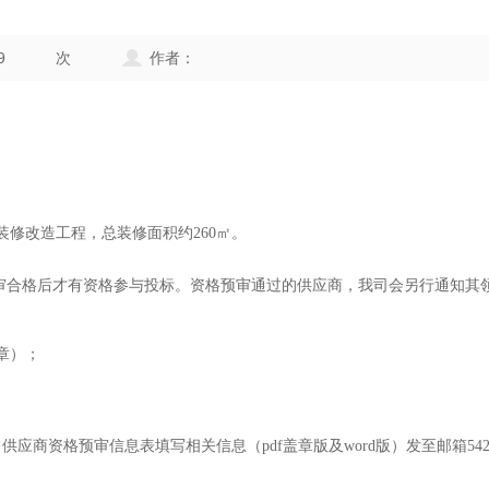
9
次
作者：
装修
改造工程，总装修面积约
260
㎡。
评审合格后才有资格参与投标。资格预审通过的供应商，我司会另行通知其
章）；
：供应商资格预审信息表填写相关信息（pdf盖章版及word版）
发至
邮箱
54