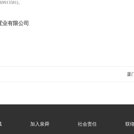
-69913581
)
。
置业有限公司
厦
域
加入泉舜
社会责任
联