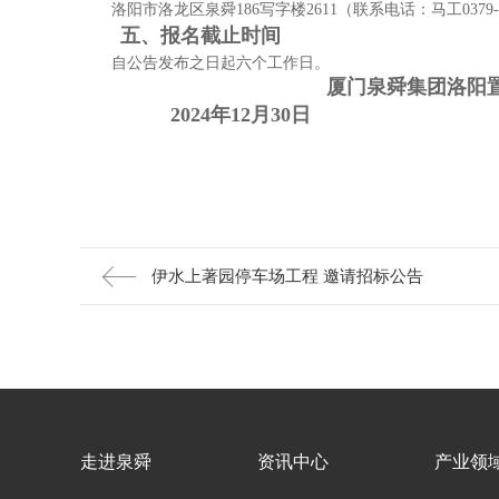
洛阳市洛龙区泉舜
186写字楼2611（联系电话
：马
工
0379
五、报名截止时间
自公告发布之日起
六
个工作日。
厦门泉舜集团洛阳
202
4
年
12
月
30
日
伊水上著园停车场工程 邀请招标公告
走进泉舜
资讯中心
产业领